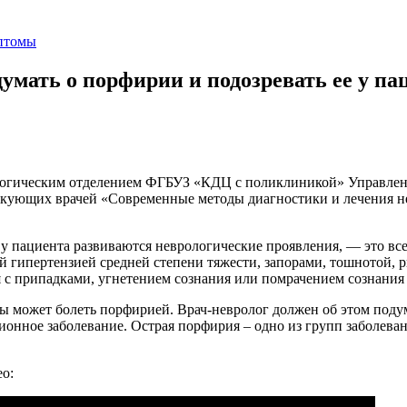
птомы
умать о порфирии и подозревать ее у па
ологическим отделением ФГБУЗ «КДЦ с поликлиникой» Управлен
кующих врачей «Современные методы диагностики и лечения н
 у пациента развиваются неврологические проявления, — это вс
й гипертензией средней степени тяжести, запорами, тошнотой, 
 с припадками, угнетением сознания или помрачением сознания
 может болеть порфирией. Врач-невролог должен об этом подума
ионное заболевание. Острая порфирия – одно из групп заболева
о: