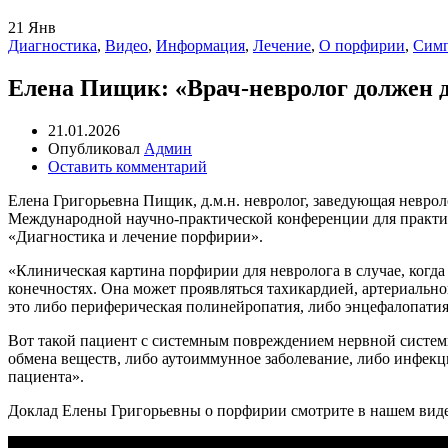
21
Янв
Диагностика
,
Видео
,
Информация
,
Лечение
,
О порфирии
,
Сим
Елена Пищик: «Врач-невролог должен д
21.01.2026
Опубликовал
Админ
Оставить комментарий
Елена Григорьевна Пищик, д.м.н. невролог, заведующая невр
Международной научно-практической конференции для практи
«Диагностика и лечение порфирии».
«Клиническая картина порфирии для невролога в случае, когда
конечностях. Она может проявляться тахикардией, артериально
это либо периферическая полинейропатия, либо энцефалопатия
Вот такой пациент с системным повреждением нервной системы
обмена веществ, либо аутоиммунное заболевание, либо инфекц
пациента».
Доклад Елены Григорьевны о порфирии смотрите в нашем виде