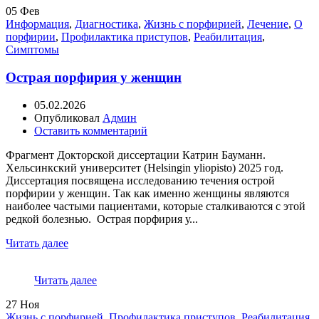
05
Фев
Информация
,
Диагностика
,
Жизнь с порфирией
,
Лечение
,
О
порфирии
,
Профилактика приступов
,
Реабилитация
,
Симптомы
Острая порфирия у женщин
05.02.2026
Опубликовал
Админ
Оставить комментарий
Фрагмент Докторской диссертации Катрин Бауманн.
Хельсинкский университет (Helsingin yliopisto) 2025 год.
Диссертация посвящена исследованию течения острой
порфирии у женщин. Так как именно женщины являются
наиболее частыми пациентами, которые сталкиваются с этой
редкой болезнью. Острая порфирия у...
Читать далее
Читать далее
27
Ноя
Жизнь с порфирией
,
Профилактика приступов
,
Реабилитация